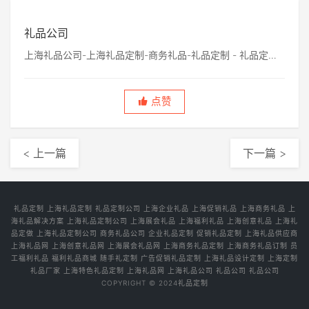
礼品公司
上海礼品公司-上海礼品定制-商务礼品-礼品定制 - 礼品定制
公司网
点赞
< 上一篇
下一篇 >
礼品定制
上海礼品定制
礼品定制公司
上海企业礼品
上海促销礼品
上海商务礼品
上
海礼品解决方案
上海礼品定制公司
上海展会礼品
上海福利礼品
上海创意礼品
上海礼
品定做
上海礼品定制公司
商务礼品公司
企业礼品定制
促销礼品定制
上海礼品供应商
上海礼品网
上海创意礼品网
上海展会礼品网
上海商务礼品定制
上海商务礼品订制
员
工福利礼品
福利礼品商城
随手礼定制
广告促销礼品定制
上海礼品设计定制
上海定制
礼品厂家
上海特色礼品定制
上海礼品网
上海礼品公司
礼品公司
礼品公司
COPYRIGHT © 2024
礼品定制